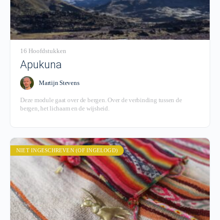
16 Hoofdstukken
Apukuna
Martijn Stevens
Deze module gaat over de bergen. Over de verbinding tussen de
bergen, het lichaam en de wijsheid.
NIET INGESCHREVEN (OF INGELOGD)