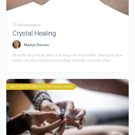
12 Hoofdstukken
Crystal Healing
Martijn Stevens
De derde laag van de aarde is de laag van de kristallen. Door gebruik te
maken van deze laag kun je krachtige healings uitvoeren. Deze
module legt uit hoe je die verbinding maakt en hoe je zo'n healing
uitvoert.
NIET INGESCHREVEN (OF INGELOGD)