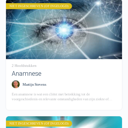
NIET INGESCHREVEN (OF INGELOGD)
2 Hoofdstukken
Anamnese
Martijn Stevens
Een anamnese is wat een cliënt met betrekking tot de
voorgeschiedenis en relevante omstandigheden van zijn ziekte of
aandoening aan een zorgverlener kan vertellen.
NIET INGESCHREVEN (OF INGELOGD)