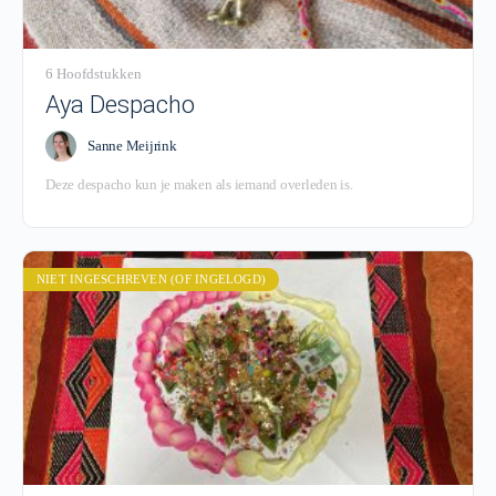
6 Hoofdstukken
Aya Despacho
Sanne Meijrink
Deze despacho kun je maken als iemand overleden is.
NIET INGESCHREVEN (OF INGELOGD)