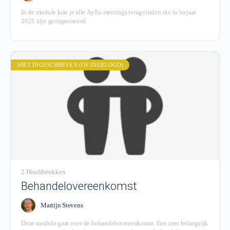
In de module kun je alle Ayllu meetings terugvinden die in lesjaar
2021 zijn georganiseerd.
NIET INGESCHREVEN (OF INGELOGD)
2 Hoofdstukken
Behandelovereenkomst
Martijn Stevens
Deze module gaat over de behandelovereenkomst. Een zeer belangrijk