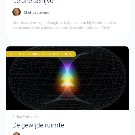
De drie schijven
Martijn Stevens
De drie schijven zijn belangrijke hulpmiddelen bij het behandelen
van trauma en het oplossen van terugkerende problemen. Deze
module legt uit hoe deze schijven werken en hoe je ze concreet inzet
voor een behandeling.
NIET INGESCHREVEN (OF INGELOGD)
8 Hoofdstukken
De gewijde ruimte