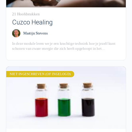
21 Hoofdstukken
Cuzco Healing
Martijn Stevens
In deze module leren we je een krachtige techniek hoe je jezelf kunt
schonen van zware energie die zich heeft opgehoopt in het
navelgebied.
NIET INGESCHREVEN (OF INGELOGD)