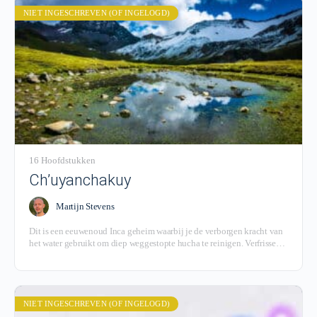
NIET INGESCHREVEN (OF INGELOGD)
16 Hoofdstukken
Ch’uyanchakuy
Martijn Stevens
Dit is een eeuwenoud Inca geheim waarbij je de verborgen kracht van
het water gebruikt om diep weggestopte hucha te reinigen. Verfrissend,
verkwikkend en krachtig!
NIET INGESCHREVEN (OF INGELOGD)