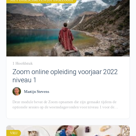
NIET INGESCHREVEN (OF INGELOGD)
1 Hoofdstuk
Zoom online opleiding voorjaar 2022
niveau 1
Martijn Stevens
Deze module bevat de Zoom opnamen die zijn gemaakt tijdens de
optionele sessies op de woensdagavonden voor niveau 1 voor de
groep die is gestart in het voorjaar van 2022.
VRIJ