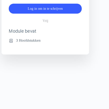
Log in om in te schrijven
Vrij
Module bevat
3 Hoofdstukken