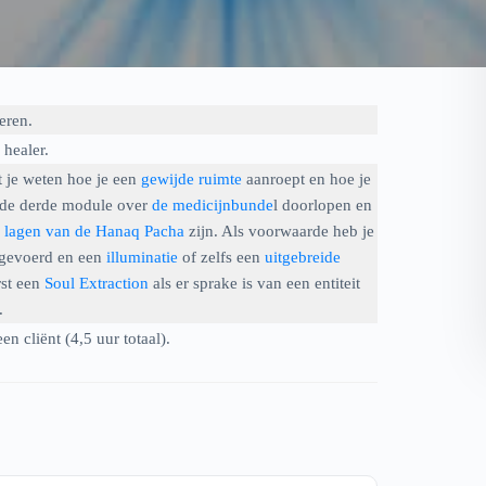
eren.
 healer.
t je weten hoe je een
gewijde ruimte
aanroept en hoe je
 de derde module over
de medicijnbunde
l doorlopen en
e
lagen van de Hanaq Pacha
zijn. Als voorwaarde heb je
gevoerd en een
illuminatie
of zelfs een
uitgebreide
rst een
Soul Extraction
als er sprake is van een entiteit
.
n cliënt (4,5 uur totaal).